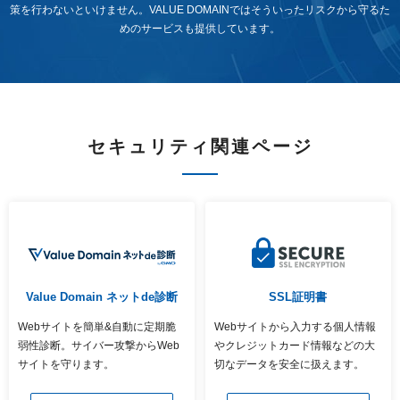
紹介制度
策を行わないといけません。
VALUE DOMAINではそういったリスクから守るた
.jpドメインバックオーダー
ログイン
めのサービスも提供しています。
バリュードメインAPI
プレミアムドメイン
従来のバリュードメインをご利用希望の方
ユーザー登録
ドメイン・ホスティングOEM
人気ドメインの種類
従来のバリュードメインをご利用希望の方
ドメインコンシェルジュ
WHOIS検索
セキュリティ関連ページ
Value Domainにログイン
Value Domain Analyzer
Value AI Writer
外部サービスでの登録が一部未対応（Google等）
Value Domainユーザー登録
外部サービスでの登録が一部未対応（Google等）
One レンタルサーバーを含む最新の機能を使う方
おすすめ
One レンタルサーバーを含む最新の機能を使う方
おすすめ
Value Domain ネットde診断
SSL証明書
Webサイトを簡単&自動に定期脆
Webサイトから入力する個人情報
Value Domain Oneにログイン
弱性診断。サイバー攻撃からWeb
やクレジットカード情報などの大
サイトを守ります。
切なデータを安全に扱えます。
Value Domain Oneアカウント作成