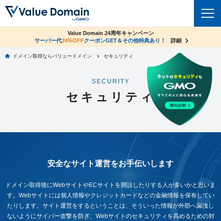
co.jpドメイン✕コアサーバーV2ビジネス応援キャンペーン
Value Domain 24周年キャンペーン
ドメイン
サーバー代
24%OFF
サーバー料金1年間無料
クーポンGET＆その他特典あり！
詳細
詳細
ドメイン取得ならバリュードメイン
セキュリティ
ドメイントップ
レンタルサーバー
SECURITY
ドメイン検索
サーバートップ
セキュリティ
セキュリティ
ドメイン登録
コアサーバー
セキュリティトップ
サービス
ドメイン移管
バリューサーバー
Value Domain ネットde診断
サービストップ
facebook
x
ドメイン価格一覧
XREA
SSL証明書
安全なサイト運営をお手伝いします
お得意様割引
ドメイン一括検索
お知らせ
サポート
Oneレンタルサーバー
サイトロック
おまかせスタート
ドメイン取得後にWebサイトやECサイトを開設したりする人が多いかと思いま
.jpドメインオークション
マニュアル
ライブチャット
す。
Webサイトには個人情報やクレジットカードなどの金融情報を保有してい
ポイント制度
たりします。
サイト運営をするということは、そういった情報が外部へ漏洩し
gTLDオークション
NEW!
お問い合わせ
ないようにサイバー攻撃を防ぎ、
Webサイトのセキュリティを高めるための対