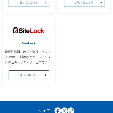
以下でもログイン可能
詳しくはこちら
詳しくはこちら
Google
Yahoo!
以下でも登録可能
GMO ID
Amazon
Google
Yahoo!
※AmazonはValue Domain Oneのログイン画面へ遷移します
GMO ID
Amazon
※AmazonはValue Domain Oneのアカウント作成画面へ遷移します
SiteLock
脆弱性診断、改ざん監視、マルウ
ェア検知・駆除などオールインワ
ンのセキュリティサービスです。
詳しくはこちら
シェア
facebook
x
copy