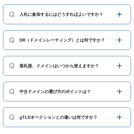
fukucli.jp
3
433
入札に参加するにはどうすればよいですか？
kh-promotion.jp
3
675
DR（ドメインレーティング）とは何ですか？
motomachi-skin.jp
9
1625
seimeikai-aiganka.jp
10
148
落札後、ドメインはいつから使えますか？
osada-ganka.jp
4
372
中古ドメインの選び方のポイントは？
yamawaki-iin.jp
0
491
gTLDオークションとの違いは何ですか？
ozawa-shikaiin.jp
0
135