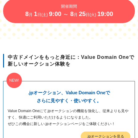
紹介制度
.jpドメインバックオーダー
開催期間
ログイン
8
1
9:00
8
25
19:00
月
日(土)
〜
月
日(火)
バリュードメインAPI
プレミアムドメイン
従来のバリュードメインをご利用希望の方
ユーザー登録
ドメイン・ホスティングOEM
人気ドメインの種類
従来のバリュードメインをご利用希望の方
ドメインコンシェルジュ
WHOIS検索
Value Domainにログイン
Value Domain Analyzer
中古ドメインをもっと身近に：Value Domain Oneで
新しいオークション体験を
Value AI Writer
外部サービスでの登録が一部未対応（Google等）
Value Domainユーザー登録
外部サービスでの登録が一部未対応（Google等）
One レンタルサーバーを含む最新の機能を使う方
おすすめ
.jpオークション、Value Domain Oneで
さらに見やすく・使いやすく。
One レンタルサーバーを含む最新の機能を使う方
おすすめ
Value Domain Oneにて.jpオークションの機能を強化し、従来よりも見や
すく、快適にご利用いただけるようになりました。
Value Domain Oneにログイン
ぜひこの機会に新しい.jpオークションページをご体験ください！
Value Domain Oneアカウント作成
.jpオークションを見る