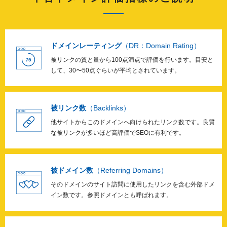
ebikan.jp
1
513
crafun.jp
26
806
ドメインレーティング
（DR：Domain Rating）
被リンクの質と量から100点満点で評価を行います。
目安と
して、30〜50点ぐらいが平均とされています。
welmore.jp
2
50
被リンク数
（Backlinks）
odawara-uokuni.jp
25
703
他サイトからこのドメインへ向けられたリンク数です。
良質
な被リンクが多いほど高評価でSEOに有利です。
naruto-20th.jp
23
1166
被ドメイン数
（Referring Domains）
mixarea.jp
21
1123
そのドメインのサイト訪問に使用したリンクを含む外部ドメ
イン数です。参照ドメインとも呼ばれます。
stay-cool.jp
0
342