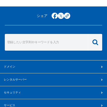
nakanishi-seikei.jp
8
413
シェア
facebook
x
copy
yotsuba-dental.jp
16
479
kurume-chuo.jp
19
776
family-sika.jp
0
362
ドメイン
idc-kikuyou.jp
8
349
レンタルサーバー
セキュリティ
e-cell.jp
0
374
サービス