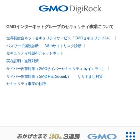
hiromachi.jp
3
102
GMOインターネットグループのセキュリティ事業について
世界初総合ネットセキュリティサービス「GMOセキュリティ24」
salonweb.jp
24
541
パスワード漏洩診断
Webサイトリスク診断
セキュリティ相談AIチャットボット
実在証明・盗聴対策
last-idol.jp
8
326
サイバー攻撃対策（GMOサイバーセキュリティ byイエラエ）
サイバー攻撃対策（GMO Flatt Security）
なりすまし対策
セキュリティ事業の軌跡
youluxe.jp
5
451
sportsfirst.jp
12
438
seigakuin-grad.jp
6
2677