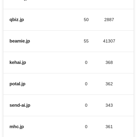
qbiz.jp
50
2887
beamie.jp
55
41307
1
kehai.jp
0
368
potal.jp
0
362
send-ai.jp
0
343
mhc.jp
0
361