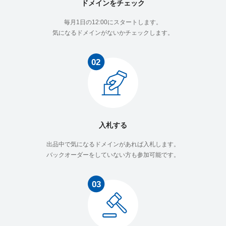
ドメインをチェック
campus-web.jp
30
2861
毎月1日の12:00にスタートします。
気になるドメインがないかチェックします。
showanavi.jp
14
8654
atelier-78.jp
1
354
step-shushoku.jp
26
9560
入札する
出品中で気になるドメインがあれば入札します。
hayami-ec.jp
0
374
バックオーダーをしていない方も参加可能です。
active-onoharahigashi-clinic.jp
4
66
mental-k.jp
0
337