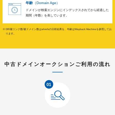
年齢
（Domain Age）
ドメインが検索エンジンにインデックスされてから経過した
inublo.jp
26
29328
期間（年数）を表しています。
DR/被リンク数/被ドメイン数はahrefsの分析結果を、年齢はWayback Machineを参照してお
kuroku.jp
4
23
ります。
greeninfra.jp
12
778
中古ドメインオークションご利用の流れ
pptp.jp
13
570
oshimahidehiro.jp
3
354
naha-contentsdb.jp
36
2826