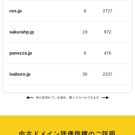
ces.jp
8
2727
sakurahp.jp
19
972
panezza.jp
6
476
isaburo.jp
30
2237
timeslark.jp
0
366
表が見切れている場合、横スクロールできます
suisin-kiso.jp
14
508
中古ドメイン評価指標のご説明