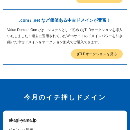
以下でもログイン可能
Google
Yahoo!
以下でも登録可能
.com / .net など価値ある中古ドメインが豊富！
GMO ID
Amazon
Google
Yahoo!
Value Domain Oneでは、システムとして初めてgTLDオークションを導入
※AmazonはValue Domain Oneのログイン画面へ遷移します
いたしました！過去に運用されていたWebサイトのドメインパワーを引き
GMO ID
Amazon
継いだ中古ドメインをオークション形式でご購入できます。
※AmazonはValue Domain Oneのアカウント作成画面へ遷移します
gTLDオークションを見る
今月のイチ押しドメイン
akagi-yama.jp
ジャンル：観光