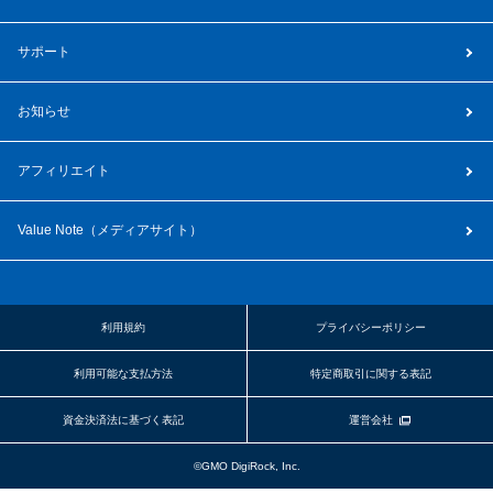
syd.jp
2
553
サポート
sunsmile.jp
1
366
お知らせ
アフィリエイト
runda.jp
5
382
Value Note（
メディアサイト
）
wakeari.jp
0
347
利用規約
プライバシーポリシー
akagi-yama.jp
30
12267
利用可能な支払方法
特定商取引に関する表記
type13.jp
27
762
資金決済法に基づく表記
運営会社
©GMO DigiRock, Inc.
v-pro.jp
5
2580