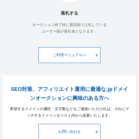
落札する
manama-d-o.jp
0
348
オークション終了時に最高額で入札している
ユーザー様が落札者となります。
nomura-medical.jp
9
412
ご利用マニュアルへ
naito-eye.jp
1
366
3-love.jp
2
390
SEO対策、アフィリエイト運用に最適な.jpドメイ
ンオークションに興味のある方へ
tanaka-og.jp
2
443
希望するドメインの属性・文字数などをご連絡いただければ、それにマ
ッチするドメインをリスト内から提案いたします。
keikoukai-aoi-clinic.jp
6
246
お問い合わせ