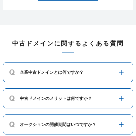
koujin-kai.jp
26
73442
california-kyousei.jp
15
649
中古ドメインに関するよくある質問
holocardstrategy.jp
36
808
企業中古ドメインとは何ですか？
serenacare.jp
2
49
zuka-den.jp
2
385
中古ドメインのメリットは何ですか？
seisyukai-cl.jp
6
467
オークションの開催期間はいつですか？