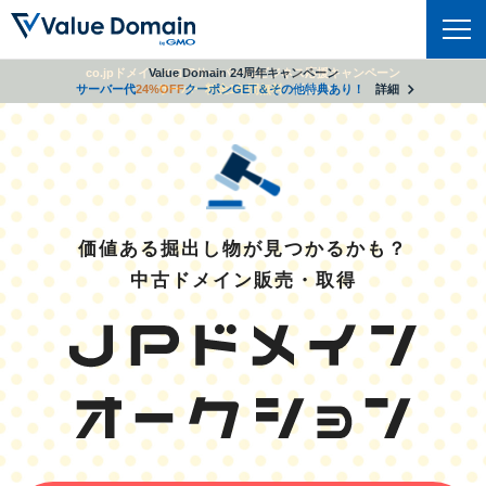
co.jpドメイン✕コアサーバーV2ビジネス応援キャンペーン
Value Domain 24周年キャンペーン
ドメイン
サーバー代
24%OFF
サーバー料金1年間無料
クーポンGET＆その他特典あり！
詳細
詳細
ドメイントップ
レンタルサーバー
ドメイン検索
サーバートップ
セキュリティ
ドメイン登録
コアサーバー
価値ある掘出し物が見つかるかも？
セキュリティトップ
サービス
ドメイン移管
中古ドメイン販売・取得
バリューサーバー
Value Domain ネットde診断
サービストップ
facebook
x
ドメイン価格一覧
XREA
SSL証明書
お得意様割引
ドメイン一括検索
お知らせ
サポート
Oneレンタルサーバー
サイトロック
おまかせスタート
.jpドメインオークション
マニュアル
ライブチャット
ポイント制度
gTLDオークション
NEW!
お問い合わせ