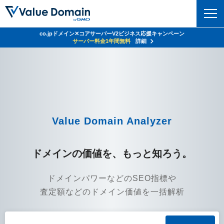
co.jpドメイン✕コアサーバーV2ビジネス応援キャンペーン
ドメイン
サーバー料金1年間無料
詳細
ドメイントップ
レンタルサーバー
ドメイン検索
サーバートップ
セキュリティ
ドメイン登録
コアサーバー
セキュリティトップ
Value Domain Analyzer
サービス
ドメイン移管
バリューサーバー
Value Domain ネットde診断
サービストップ
facebook
x
ドメイン価格一覧
ドメインの価値を、もっと知ろう。
XREA
SSL証明書
お得意様割引
ドメイン一括検索
お知らせ
サポート
Oneレンタルサーバー
ドメインパワーなどのSEO指標や
サイトロック
おまかせスタート
.jpドメインオークション
査定額などのドメイン価値を一括解析
マニュアル
ライブチャット
ポイント制度
gTLDオークション
NEW!
お問い合わせ