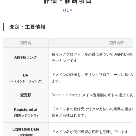
評価・診断項目
ITEM
査定・主要情報
項目名
項目内容
被リンクプロフィールの質に基づいて Ahrefsが算
Ahrefsランク
ランキングです。
ドメインの価値を、被リンクプロフィールに基づいて
DR
ます。
（ドメインレーティング）
査定額
Domain Indexのドメイン査定額を米ドル通貨で
ドメイン名の登録受け付けや支払いの業務を担当し
Registered at
業者とも呼ばれます。
（管理レジストラ）
Expiration Date
ドメイン名が使用可能な期限を意味しています。
（有効期限）