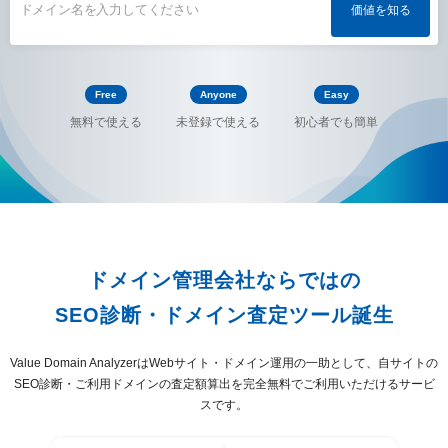
紹介制度
.jpドメインバックオーダー
ログイン
バリュードメインAPI
プレミアムドメイン
従来のバリュードメインをご利用希望の方
ユーザー登録
ドメイン・ホスティングOEM
Free
Anyone
Easy
人気ドメインの種類
従来のバリュードメインをご利用希望の方
無料で使える
未登録で使える
初心者でも簡単
ドメインコンシェルジュ
WHOIS検索
Value Domainにログイン
Value Domain Analyzer
Value AI Writer
外部サービスでの登録が一部未対応（Google等）
Value Domainユーザー登録
外部サービスでの登録が一部未対応（Google等）
ドメイン管理会社ならではの
One レンタルサーバーを含む最新の機能を使う方
おすすめ
SEO診断・ドメイン査定ツール誕生
One レンタルサーバーを含む最新の機能を使う方
おすすめ
Value Domain AnalyzerはWebサイト・ドメイン運用の一助として、
自サイトの
SEO診断・ご利用ドメインの査定額算出を完全無料でご利用いただけるサービ
Value Domain Oneにログイン
スです。
Value Domain Oneアカウント作成