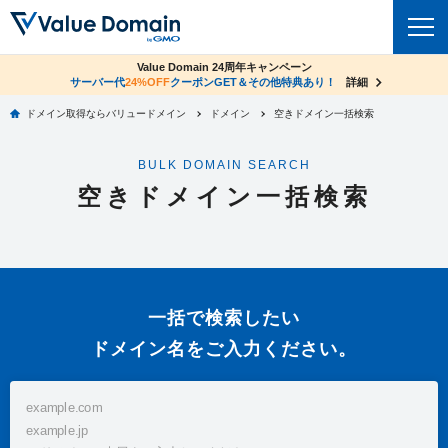
co.jpドメイン✕コアサーバーV2ビジネス応援キャンペーン
Value Domain 24周年キャンペーン
ドメイン
サーバー代
24%OFF
サーバー料金1年間無料
クーポンGET＆その他特典あり！
詳細
詳細
ドメイン取得ならバリュードメイン
ドメイン
空きドメイン一括検索
ドメイントップ
レンタルサーバー
BULK DOMAIN SEARCH
ドメイン検索
サーバートップ
セキュリティ
空きドメイン一括検索
ドメイン登録
コアサーバー
セキュリティトップ
サービス
ドメイン移管
バリューサーバー
Value Domain ネットde診断
サービストップ
facebook
x
ドメイン価格一覧
XREA
一括で検索したい
SSL証明書
お得意様割引
ドメイン一括検索
お知らせ
サポート
ドメイン名をご入力ください。
Oneレンタルサーバー
サイトロック
おまかせスタート
.jpドメインオークション
マニュアル
ライブチャット
ポイント制度
gTLDオークション
NEW!
お問い合わせ