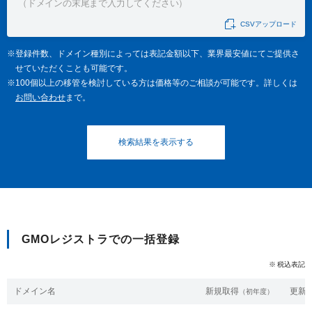
紹介制度
.jpドメインバックオーダー
ログイン
CSVアップロード
バリュードメインAPI
プレミアムドメイン
従来のバリュードメインをご利用希望の方
ユーザー登録
登録件数、ドメイン種別によっては表記金額以下、業界最安値にてご提供さ
ドメイン・ホスティングOEM
せていただくことも可能です。
人気ドメインの種類
100個以上の移管を検討している方は価格等のご相談が可能です。詳しくは
従来のバリュードメインをご利用希望の方
ドメインコンシェルジュ
お問い合わせ
まで。
WHOIS検索
Value Domainにログイン
Value Domain Analyzer
Value AI Writer
外部サービスでの登録が一部未対応（Google等）
Value Domainユーザー登録
外部サービスでの登録が一部未対応（Google等）
One レンタルサーバーを含む最新の機能を使う方
おすすめ
One レンタルサーバーを含む最新の機能を使う方
おすすめ
GMOレジストラでの一括登録
税込表記
Value Domain Oneにログイン
ドメイン名
新規取得
更新/
（初年度）
Value Domain Oneアカウント作成