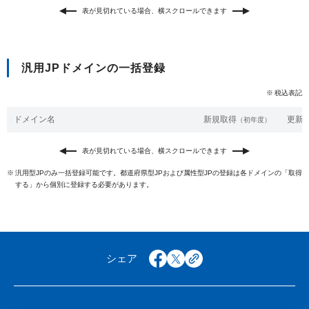
以下でもログイン可能
表が見切れている場合、横スクロールできます
Google
Yahoo!
以下でも登録可能
GMO ID
Amazon
Google
Yahoo!
汎用JPドメインの一括登録
※AmazonはValue Domain Oneのログイン画面へ遷移します
GMO ID
Amazon
税込表記
※AmazonはValue Domain Oneのアカウント作成画面へ遷移します
ドメイン名
新規取得
更新/
（初年度）
表が見切れている場合、横スクロールできます
汎用型JPのみ一括登録可能です。都道府県型JPおよび属性型JPの登録は各ドメインの「取得
する」から個別に登録する必要があります。
シェア
facebook
x
copy