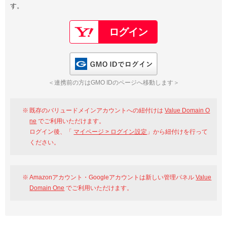
す。
以下でもログイン可能
Google
Yahoo!
以下でも登録可能
GMO ID
Amazon
Google
Yahoo!
GMO IDでログイン
※AmazonはValue Domain Oneのログイン画面へ遷移します
GMO ID
Amazon
＜連携前の方はGMO IDのページへ移動します＞
※AmazonはValue Domain Oneのアカウント作成画面へ遷移します
既存のバリュードメインアカウントへの紐付けは
Value Domain O
ne
でご利用いただけます。
ログイン後、「
マイページ > ログイン設定
」から紐付けを行って
ください。
Amazonアカウント・Googleアカウントは新しい管理パネル
Value
Domain One
でご利用いただけます。