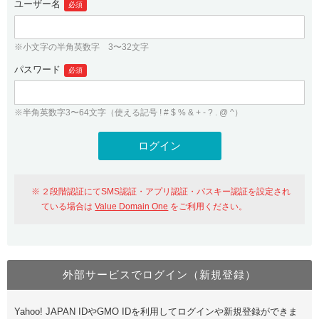
ユーザー名
必須
紹介制度
.jpドメインバックオーダー
ログイン
バリュードメインAPI
プレミアムドメイン
※小文字の半角英数字 3〜32文字
従来のバリュードメインをご利用希望の方
ユーザー登録
ドメイン・ホスティングOEM
パスワード
人気ドメインの種類
必須
従来のバリュードメインをご利用希望の方
ドメインコンシェルジュ
WHOIS検索
※半角英数字3〜64文字（使える記号 ! # $ % & + - ? . @ ^）
Value Domain Analyzer
Value Domainにログイン
Value AI Writer
外部サービスでの登録が一部未対応（Google等）
Value Domainユーザー登録
２段階認証にてSMS認証・アプリ認証・パスキー認証を設定され
外部サービスでの登録が一部未対応（Google等）
One レンタルサーバーを含む最新の機能を使う方
おすすめ
ている場合は
Value Domain One
をご利用ください。
One レンタルサーバーを含む最新の機能を使う方
おすすめ
外部サービスでログイン（新規登録）
Value Domain Oneにログイン
Yahoo! JAPAN IDやGMO IDを利用してログインや新規登録ができま
Value Domain Oneアカウント作成