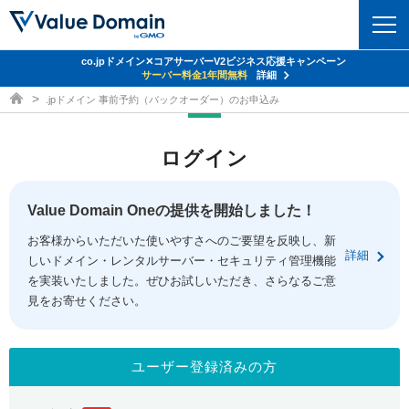
co.jpドメイン✕コアサーバーV2ビジネス応援キャンペーン
Value Domain 24周年キャンペーン
ドメイン
サーバー代
24%OFF
サーバー料金1年間無料
クーポンGET＆その他特典あり！
詳細
詳細
ドメイン取得ならバリュードメイン
.jpドメイン 事前予約（バックオーダー）のお申込み
ドメイントップ
レンタルサーバー
ログイン
ドメイン検索
サーバートップ
セキュリティ
ドメイン登録
コアサーバー
Value Domain Oneの提供を開始しました！
セキュリティトップ
サービス
ドメイン移管
お客様からいただいた使いやすさへのご要望を反映し、新
バリューサーバー
Value Domain ネットde診断
詳細
しいドメイン・レンタルサーバー・セキュリティ管理機能
サービストップ
facebook
x
ドメイン価格一覧
XREA
を実装いたしました。ぜひお試しいただき、さらなるご意
SSL証明書
見をお寄せください。
お得意様割引
ドメイン一括検索
お知らせ
サポート
Oneレンタルサーバー
サイトロック
おまかせスタート
.jpドメインオークション
マニュアル
ライブチャット
ユーザー登録済みの方
ポイント制度
gTLDオークション
NEW!
お問い合わせ